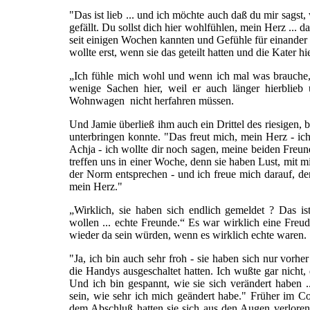
"Das ist lieb ... und ich möchte auch daß du mir sagst,
gefällt. Du sollst dich hier wohlfühlen, mein Herz ... 
seit einigen Wochen kannten und Gefühle für einander s
wollte erst, wenn sie das geteilt hatten und die Kater 
„Ich fühle mich wohl und wenn ich mal was brauche, d
wenige Sachen hier, weil er auch länger hierblieb
Wohnwagen nicht herfahren müssen.
Und Jamie überließ ihm auch ein Drittel des riesigen
unterbringen konnte. "Das freut mich, mein Herz - ic
Achja - ich wollte dir noch sagen, meine beiden Freun
treffen uns in einer Woche, denn sie haben Lust, mit 
der Norm entsprechen - und ich freue mich darauf, de
mein Herz."
„Wirklich, sie haben sich endlich gemeldet ? Das is
wollen ... echte Freunde.“ Es war wirklich eine Freu
wieder da sein würden, wenn es wirklich echte waren.
"Ja, ich bin auch sehr froh - sie haben sich nur vorhe
die Handys ausgeschaltet hatten. Ich wußte gar nicht, d
Und ich bin gespannt, wie sie sich verändert haben 
sein, wie sehr ich mich geändert habe." Früher im Co
dem Abschluß hatten sie sich aus den Augen verlo