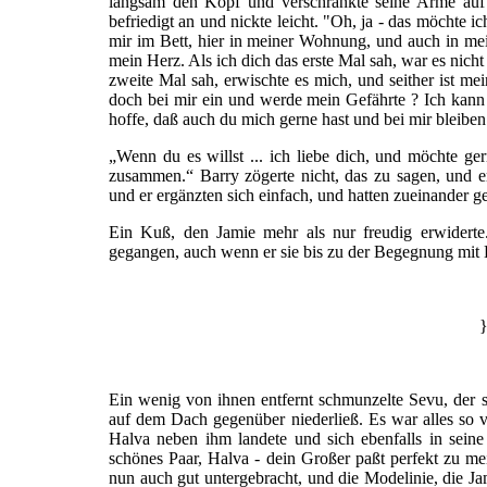
langsam den Kopf und verschränkte seine Arme auf d
befriedigt an und nickte leicht. "Oh, ja - das möchte i
mir im Bett, hier in meiner Wohnung, und auch in mei
mein Herz. Als ich dich das erste Mal sah, war es nicht
zweite Mal sah, erwischte es mich, und seither ist mei
doch bei mir ein und werde mein Gefährte ? Ich kann 
hoffe, daß auch du mich gerne hast und bei mir bleiben
„Wenn du es willst ... ich liebe dich, und möchte ger
zusammen.“ Barry zögerte nicht, das zu sagen, und er
und er ergänzten sich einfach, und hatten zueinander g
Ein Kuß, den Jamie mehr als nur freudig erwiderte
gegangen, auch wenn er sie bis zu der Begegnung mit B
}
Ein wenig von ihnen entfernt schmunzelte Sevu, der si
auf dem Dach gegenüber niederließ. Es war alles so ver
Halva neben ihm landete und sich ebenfalls in sein
schönes Paar, Halva - dein Großer paßt perfekt zu m
nun auch gut untergebracht, und die Modelinie, die Ja