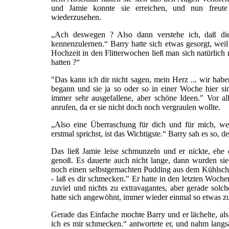
und Jamie konnte sie erreichen, und nun freute 
wiederzusehen.
„Ach deswegen ? Also dann verstehe ich, daß di
kennenzulernen.“ Barry hatte sich etwas gesorgt, we
Hochzeit in den Flitterwochen ließ man sich natürlich 
hatten ?“
"Das kann ich dir nicht sagen, mein Herz ... wir habe
begann und sie ja so oder so in einer Woche hier sin
immer sehr ausgefallene, aber schöne Ideen." Vor al
anrufen, da er sie nicht doch noch vergraulen wollte.
„Also eine Überraschung für dich und für mich, we
erstmal sprichst, ist das Wichtigste.“ Barry sah es so,
Das ließ Jamie leise schmunzeln und er nickte, ehe 
genoß. Es dauerte auch nicht lange, dann wurden sie 
noch einen selbstgemachten Pudding aus dem Kühlschra
- laß es dir schmecken." Er hatte in den letzten Woch
zuviel und nichts zu extravagantes, aber gerade solc
hatte sich angewöhnt, immer wieder einmal so etwas z
Gerade das Einfache mochte Barry und er lächelte, als
ich es mir schmecken.“ antwortete er, und nahm langs