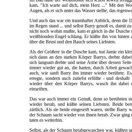
kam. "Ich warte auf dich, mein Herz ..." Mit den Wo
Augen, als er sich unter das Wasser stellte, das regen
Und auch das war ein traumhafter Anblick, denn die Du
im Regen stand ... und selbst Barry genoß es, damit zu
nicht noch wohin mußte, kam er gleich in die Dusche 
weißblonden Engel schlang. Er küßte ihn von hinten
über die Brust und den Bauch seines Liebsten.
Als der Größere in die Dusche kam, trat Jamie ein klei
sich dann an den starken Körper Barrys, drehte dabei
sich langsam drehte und seine Arme über dessen Seite 
immer wieder gut an, die harten, durch Arbeit gewac
auch, wie sanft Barry ihn immer wieder berührte. Es
erregte, sondern auch zutiefst erfüllte - und deshalb
wieder über den Körper Barrys, wusch ihn dabei u
einseiften.
Das war auch immer ein Genuß, denn so berührten sie 
wieder herab, und küßte seinen Liebsten. Beide ber
zärtlich. Als sie beide eingeseift waren, stellte Barr
der Schaum sacht wieder von ihnen herab. Zwar ging es
taten es weiterhin.
Selbst, als der Schaum herabgewaschen war, küßten und 