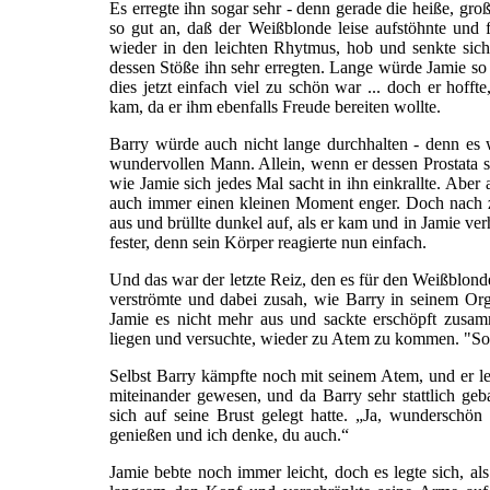
Es erregte ihn sogar sehr - denn gerade die heiße, gro
so gut an, daß der Weißblonde leise aufstöhnte und 
wieder in den leichten Rhytmus, hob und senkte sich
dessen Stöße ihn sehr erregten. Lange würde Jamie so n
dies jetzt einfach viel zu schön war ... doch er hoff
kam, da er ihm ebenfalls Freude bereiten wollte.
Barry würde auch nicht lange durchhalten - denn es w
wundervollen Mann. Allein, wenn er dessen Prostata st
wie Jamie sich jedes Mal sacht in ihn einkrallte. Aber 
auch immer einen kleinen Moment enger. Doch nach zw
aus und brüllte dunkel auf, als er kam und in Jamie ve
fester, denn sein Körper reagierte nun einfach.
Und das war der letzte Reiz, den es für den Weißblonden
verströmte und dabei zusah, wie Barry in seinem Or
Jamie es nicht mehr aus und sackte erschöpft zusam
liegen und versuchte, wieder zu Atem zu kommen. "So ..
Selbst Barry kämpfte noch mit seinem Atem, und er le
miteinander gewesen, und da Barry sehr stattlich gebau
sich auf seine Brust gelegt hatte. „Ja, wunderschön
genießen und ich denke, du auch.“
Jamie bebte noch immer leicht, doch es legte sich, al