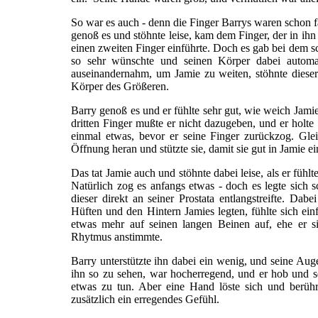
So war es auch - denn die Finger Barrys waren schon f
genoß es und stöhnte leise, kam dem Finger, der in ihn
einen zweiten Finger einführte. Doch es gab bei dem 
so sehr wünschte und seinen Körper dabei automat
auseinandernahm, um Jamie zu weiten, stöhnte dieser 
Körper des Größeren.
Barry genoß es und er fühlte sehr gut, wie weich Jami
dritten Finger mußte er nicht dazugeben, und er holt
einmal etwas, bevor er seine Finger zurückzog. Gle
Öffnung heran und stützte sie, damit sie gut in Jamie e
Das tat Jamie auch und stöhnte dabei leise, als er fühl
Natürlich zog es anfangs etwas - doch es legte sich s
dieser direkt an seiner Prostata entlangstreifte. Da
Hüften und den Hintern Jamies legten, fühlte sich ein
etwas mehr auf seinen langen Beinen auf, ehe er s
Rhytmus anstimmte.
Barry unterstützte ihn dabei ein wenig, und seine Au
ihn so zu sehen, war hocherregend, und er hob und s
etwas zu tun. Aber eine Hand löste sich und berühr
zusätzlich ein erregendes Gefühl.