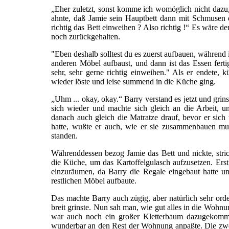
„Eher zuletzt, sonst komme ich womöglich nicht dazu, 
ahnte, daß Jamie sein Hauptbett dann mit Schmusen ei
richtig das Bett einweihen ? Also richtig !“ Es wäre der
noch zurückgehalten.
"Eben deshalb solltest du es zuerst aufbauen, während 
anderen Möbel aufbaust, und dann ist das Essen ferti
sehr, sehr gerne richtig einweihen." Als er endete, k
wieder löste und leise summend in die Küche ging.
„Uhm ... okay, okay.“ Barry verstand es jetzt und grinst
sich wieder und machte sich gleich an die Arbeit, un
danach auch gleich die Matratze drauf, bevor er sich
hatte, wußte er auch, wie er sie zusammenbauen muß
standen.
Währenddessen bezog Jamie das Bett und nickte, str
die Küche, um das Kartoffelgulasch aufzusetzen. Erst,
einzuräumen, da Barry die Regale eingebaut hatte u
restlichen Möbel aufbaute.
Das machte Barry auch zügig, aber natürlich sehr orden
breit grinste. Nun sah man, wie gut alles in die Wohn
war auch noch ein großer Kletterbaum dazugekomm
wunderbar an den Rest der Wohnung anpaßte. Die zwe