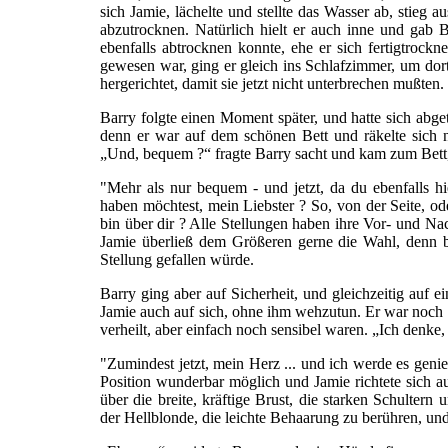
sich Jamie, lächelte und stellte das Wasser ab, stieg
abzutrocknen. Natürlich hielt er auch inne und gab 
ebenfalls abtrocknen konnte, ehe er sich fertigtrock
gewesen war, ging er gleich ins Schlafzimmer, um dort 
hergerichtet, damit sie jetzt nicht unterbrechen mußten.
Barry folgte einen Moment später, und hatte sich abg
denn er war auf dem schönen Bett und räkelte sich 
„Und, bequem ?“ fragte Barry sacht und kam zum Bett, 
"Mehr als nur bequem - und jetzt, da du ebenfalls h
haben möchtest, mein Liebster ? So, von der Seite, od
bin über dir ? Alle Stellungen haben ihre Vor- und Nac
Jamie überließ dem Größeren gerne die Wahl, denn be
Stellung gefallen würde.
Barry ging aber auf Sicherheit, und gleichzeitig auf 
Jamie auch auf sich, ohne ihm wehzutun. Er war noch
verheilt, aber einfach noch sensibel waren. „Ich denke,
"Zumindest jetzt, mein Herz ... und ich werde es geni
Position wunderbar möglich und Jamie richtete sich au
über die breite, kräftige Brust, die starken Schulte
der Hellblonde, die leichte Behaarung zu berühren, und