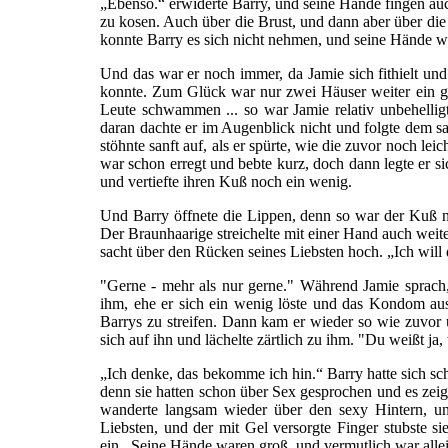
„Ebenso.“ erwiderte Barry, und seine Hände fingen auc
zu kosen. Auch über die Brust, und dann aber über die
konnte Barry es sich nicht nehmen, und seine Hände 
Und das war er noch immer, da Jamie sich fithielt u
konnte. Zum Glück war nur zwei Häuser weiter ein gem
Leute schwammen ... so war Jamie relativ unbehelli
daran dachte er im Augenblick nicht und folgte dem s
stöhnte sanft auf, als er spürte, wie die zuvor noch le
war schon erregt und bebte kurz, doch dann legte er s
und vertiefte ihren Kuß noch ein wenig.
Und Barry öffnete die Lippen, denn so war der Kuß no
Der Braunhaarige streichelte mit einer Hand auch weiter
sacht über den Rücken seines Liebsten hoch. „Ich will dic
"Gerne - mehr als nur gerne." Während Jamie sprach,
ihm, ehe er sich ein wenig löste und das Kondom aus
Barrys zu streifen. Dann kam er wieder so wie zuvor 
sich auf ihn und lächelte zärtlich zu ihm. "Du weißt ja
„Ich denke, das bekomme ich hin.“ Barry hatte sich sc
denn sie hatten schon über Sex gesprochen und es zei
wanderte langsam wieder über den sexy Hintern, und
Liebsten, und der mit Gel versorgte Finger stubste s
ein. Seine Hände waren groß, und vermutlich war allein