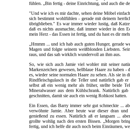
fühlen. „Bin fertig - deine Einrichtung, und auch die d
"Und wie ich es mir dachte, sehen deine Möbel einfac
sich bestimmt wohlfühlen - gerade mit deinem herrli
übrigblieben." Es war immer wieder lustig, daß Katz
daß es nichts ausmachte, daß immer wieder in den E
mein Herz - das Essen ist fertig, und du hast es dir mehr
„Hmmm ... und ich hab auch guten Hunger, gerade weil
Magen und folgte seinem weißblonden Liebsten. Sei
raus, und das sah wirklich wundervoll an ihm aus.
So, wie sich auch Jamie viel wohler mit seiner natür
Markenzeichen gewesen, hellblaue Haare zu haben - d
es, wieder seine normalen Haare zu sehen. Als sie in d
Rindfleischgulasch in die Teller und natürlich gab er
selbst aß ein wenig mehr als früher, stellte beide T
Mineralwasser aus dem Kühlschrank. Natürlich gab e
geschnitten, damit sie auch ein wenig Rohkost hatten.
Ein Essen, das Barry immer sehr gut schmeckte ... a
verwöhnte Jamie. Aber heute war dieser dran und B
genießend zu essen. Natürlich aß er langsam ... abe
grollte wohlig nach den ersten Bissen. „Morgen bring
fertig, und ich helfe dir auch noch beim Einräumen, w