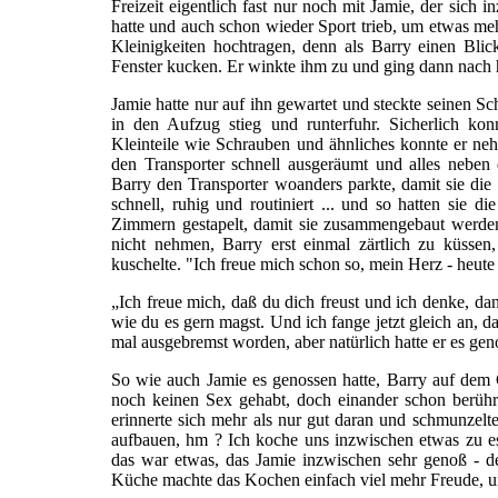
Freizeit eigentlich fast nur noch mit Jamie, der sich 
hatte und auch schon wieder Sport trieb, um etwas me
Kleinigkeiten hochtragen, denn als Barry einen Bli
Fenster kucken. Er winkte ihm zu und ging dann nach h
Jamie hatte nur auf ihn gewartet und steckte seinen Sc
in den Aufzug stieg und runterfuhr. Sicherlich ko
Kleinteile wie Schrauben und ähnliches konnte er neh
den Transporter schnell ausgeräumt und alles neben
Barry den Transporter woanders parkte, damit sie die 
schnell, ruhig und routiniert ... und so hatten sie di
Zimmern gestapelt, damit sie zusammengebaut werden
nicht nehmen, Barry erst einmal zärtlich zu küssen,
kuschelte. "Ich freue mich schon so, mein Herz - heut
„Ich freue mich, daß du dich freust und ich denke, da
wie du es gern magst. Und ich fange jetzt gleich an, d
mal ausgebremst worden, aber natürlich hatte er es gen
So wie auch Jamie es genossen hatte, Barry auf dem G
noch keinen Sex gehabt, doch einander schon berüh
erinnerte sich mehr als nur gut daran und schmunzelte
aufbauen, hm ? Ich koche uns inzwischen etwas zu es
das war etwas, das Jamie inzwischen sehr genoß - d
Küche machte das Kochen einfach viel mehr Freude, und