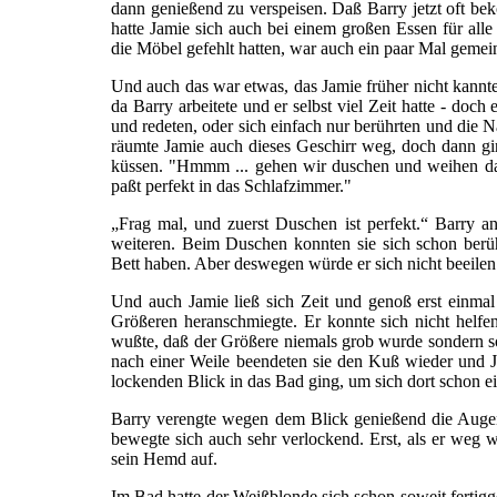
dann genießend zu verspeisen. Daß Barry jetzt oft be
hatte Jamie sich auch bei einem großen Essen für alle 
die Möbel gefehlt hatten, war auch ein paar Mal geme
Und auch das war etwas, das Jamie früher nicht kannte 
da Barry arbeitete und er selbst viel Zeit hatte - do
und redeten, oder sich einfach nur berührten und die N
räumte Jamie auch dieses Geschirr weg, doch dann gin
küssen. "Hmmm ... gehen wir duschen und weihen dan
paßt perfekt in das Schlafzimmer."
„Frag mal, und zuerst Duschen ist perfekt.“ Barry 
weiteren. Beim Duschen konnten sie sich schon berü
Bett haben. Aber deswegen würde er sich nicht beeilen
Und auch Jamie ließ sich Zeit und genoß erst einma
Größeren heranschmiegte. Er konnte sich nicht helfen 
wußte, daß der Größere niemals grob wurde sondern so
nach einer Weile beendeten sie den Kuß wieder und Ja
lockenden Blick in das Bad ging, um sich dort schon e
Barry verengte wegen dem Blick genießend die Auge
bewegte sich auch sehr verlockend. Erst, als er weg 
sein Hemd auf.
Im Bad hatte der Weißblonde sich schon soweit fertigg