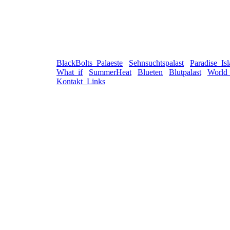
BlackBolts_Palaeste
Sehnsuchtspalast
Paradise_Is
What_if
SummerHeat
Blueten
Blutpalast
World
Kontakt_Links