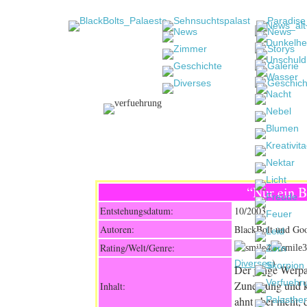
“Nur ein B
Entstehungsdatum:
10/2003
Autoren:
BlackBolt und Go
Rating/Welt/Genre:
)
Diverses
Der junge Werpa
Zuneigung und ka
Inhalt:
ahnt aber nicht,