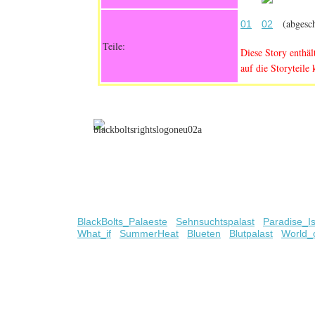
(abgesch
01
02
Teile:
Diese Story enthä
auf die Storyteile 
BlackBolts_Palaeste
Sehnsuchtspalast
Paradise_I
What_if
SummerHeat
Blueten
Blutpalast
World_