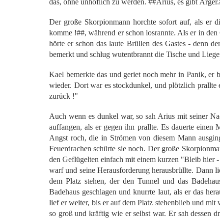
das, ohne unhöflich zu werden. ##Arius, es gibt Ärger
Der große Skorpionmann horchte sofort auf, als er d
komme !##, während er schon losrannte. Als er in den
hörte er schon das laute Brüllen des Gastes - denn de
bemerkt und schlug wutentbrannt die Tische und Liege
Kael bemerkte das und geriet noch mehr in Panik, er b
wieder. Dort war es stockdunkel, und plötzlich prallte 
zurück !"
Auch wenn es dunkel war, so sah Arius mit seiner Na
auffangen, als er gegen ihn prallte. Es dauerte einen
Angst roch, die in Strömen von diesem Mann ausging 
Feuerdrachen schürte sie noch. Der große Skorpionmann
den Geflügelten einfach mit einem kurzen "Bleib hier -
warf und seine Herausforderung herausbrüllte. Dann lief
dem Platz stehen, der den Tunnel und das Badehaus
Badehaus geschlagen und knurrte laut, als er das her
lief er weiter, bis er auf dem Platz stehenblieb und m
so groß und kräftig wie er selbst war. Er sah dessen 