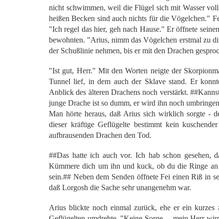
nicht schwimmen, weil die Flügel sich mit Wasser voll
heißen Becken sind auch nichts für die Vögelchen." Fei
"Ich regel das hier, geh nach Hause." Er öffnete seine
bewohnten. "Arius, nimm das Vögelchen erstmal zu dir. 
der Schußlinie nehmen, bis er mit den Drachen gesproc
"Ist gut, Herr." Mit den Worten neigte der Skorpion
Tunnel lief, in dem auch der Sklave stand. Er konn
Anblick des älteren Drachens noch verstärkt. ##Kannst
junge Drache ist so dumm, er wird ihn noch umbringen .
Man hörte heraus, daß Arius sich wirklich sorgte - 
dieser kräftige Geflügelte bestimmt kein kuschende
aufbrausenden Drachen den Tod.
##Das hatte ich auch vor. Ich hab schon gesehen,
Kümmere dich um ihn und kuck, ob du die Ringe an 
sein.## Neben dem Senden öffnete Fei einen Riß in s
daß Lorgosh die Sache sehr unangenehm war.
Arius blickte noch einmal zurück, ehe er ein kurzes
Geflügelten umdrehte. "Keine Sorge ... mein Herr wird