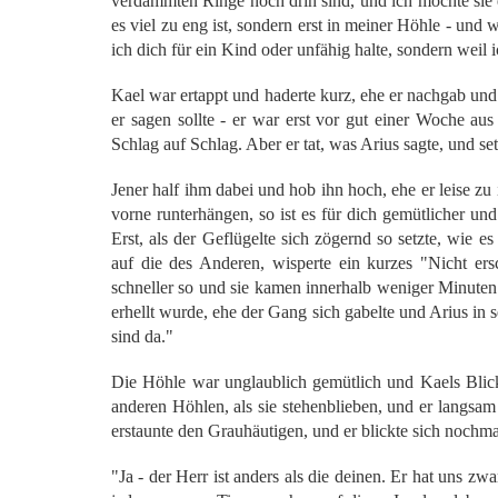
verdammten Ringe noch drin sind, und ich möchte sie e
es viel zu eng ist, sondern erst in meiner Höhle - und 
ich dich für ein Kind oder unfähig halte, sondern weil
Kael war ertappt und haderte kurz, ehe er nachgab und n
er sagen sollte - er war erst vor gut einer Woche au
Schlag auf Schlag. Aber er tat, was Arius sagte, und set
Jener half ihm dabei und hob ihn hoch, ehe er leise z
vorne runterhängen, so ist es für dich gemütlicher un
Erst, als der Geflügelte sich zögernd so setzte, wie e
auf die des Anderen, wisperte ein kurzes "Nicht ers
schneller so und sie kamen innerhalb weniger Minute
erhellt wurde, ehe der Gang sich gabelte und Arius in 
sind da."
Die Höhle war unglaublich gemütlich und Kaels Blic
anderen Höhlen, als sie stehenblieben, und er langsa
erstaunte den Grauhäutigen, und er blickte sich nochm
"Ja - der Herr ist anders als die deinen. Er hat uns zw