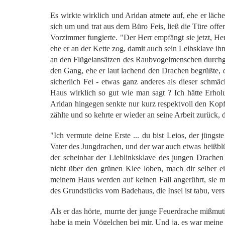
Es wirkte wirklich und Aridan atmete auf, ehe er läche
sich um und trat aus dem Büro Feis, ließ die Türe offen
Vorzimmer fungierte. "Der Herr empfängt sie jetzt, Herr
ehe er an der Kette zog, damit auch sein Leibsklave ih
an den Flügelansätzen des Raubvogelmenschen durchgez
den Gang, ehe er laut lachend den Drachen begrüßte, 
sicherlich Fei - etwas ganz anderes als dieser schmäc
Haus wirklich so gut wie man sagt ? Ich hätte Erhol
Aridan hingegen senkte nur kurz respektvoll den Kopf 
zählte und so kehrte er wieder an seine Arbeit zurück, d
"Ich vermute deine Erste ... du bist Leios, der jüng
Vater des Jungdrachen, und der war auch etwas heißbl
der scheinbar der Lieblinksklave des jungen Drache
nicht über den grünen Klee loben, mach dir selber ei
meinem Haus werden auf keinen Fall angerührt, sie ma
des Grundstücks vom Badehaus, die Insel ist tabu, ver
Als er das hörte, murrte der junge Feuerdrache mißmuti
habe ja mein Vögelchen bei mir. Und ja, es war meine e