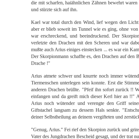
die mit scharfen, haiähnlichen Zähnen bewehrt waren 
und stürzte sich auf ihn.
Kael war total durch den Wind, lief wegen den Licht 
aber er blieb soweit im Tunnel wie es ging, ohne vo
war erschreckend, und beeindruckend. Der Skorpio
verletzte den Drachen mit den Scheren und war dabe
mußte auch Arius einiges einstecken ... es war ein Kamp
Der Skorpionmann schaffte es, den Drachen auf den Bo
Drache !"
Arius atmete schwer und knurrte noch immer wütend,
Tiermenschen unterlegen sein konnte. Erst die Stimme 
anderen Drachen brüllte. "Pfeif ihn sofort zurück !! 
einfangen und da greift mich dieser Kerl hier an !!" 
Arius noch wütender und verengte den Griff sein
Giftstachel langsam zu dessem Hals senkte. "Entsch
deiner Selbstheilung an deinem vergifteten und zerstüc
"Genug, Arius." Fei rief den Skorpion zurück und grinst
Vater des Jungdrachen Bescheid gesagt, und der trat 