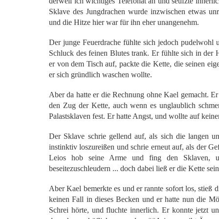
derweil ich wichtiges Telefonat an und seufzte innerli
Sklave des Jungdrachen wurde inzwischen etwas unru
und die Hitze hier war für ihn eher unangenehm.
Der junge Feuerdrache fühlte sich jedoch pudelwohl un
Schluck des feinen Blutes trank. Er fühlte sich in der
er von dem Tisch auf, packte die Kette, die seinen eige
er sich gründlich waschen wollte.
Aber da hatte er die Rechnung ohne Kael gemacht. Er 
den Zug der Kette, auch wenn es unglaublich schmerzt
Palastsklaven fest. Er hatte Angst, und wollte auf keine
Der Sklave schrie gellend auf, als sich die langen un
instinktiv loszureißen und schrie erneut auf, als der G
Leios hob seine Arme und fing den Sklaven, um
beseitezuschleudern ... doch dabei ließ er die Kette se
Aber Kael bemerkte es und er rannte sofort los, stieß d
keinen Fall in dieses Becken und er hatte nun die Mög
Schrei hörte, und fluchte innerlich. Er konnte jetz