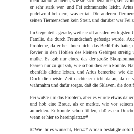
mehr darauf achteten, wie sie sich benahmen, seit Ariu
er sehr stark war, und Fei schmunzelte leicht. Arius
pudelwohl bei dem, was er tat. Die anderen Tiermensc
seinen Tiermenschen kein Streit, und darüber war Fei z
Im Gegenteil - gerade, weil sie oft aus den widrigste
Familie, die durch Freundschaft gefestigt wurde. A
Probleme, da er bei ihnen nicht das Bedürfnis hatt
Revier in den Höhlen des kleinen Gebirges streitig u
mußte. Es gab nur eines, das der große Skorpionma
Paaren nur zu gut sah, wie schön dies sein konnte. Na
ebenfalls alleine lebten, und Arius bemerkte, wie 
Doch die meiste Zeit dachte er nicht daran, da er
wahrnahm und dafür sorgte, daß die Sklaven, die dort fü
Fei wußte um das Problem, aber es würde etwas dauern,
und hob eine Braue, als er merkte, wie vor seinem
anmelden. Er konnte schon fühlen, daß es ein Drache
wenn er hier so hereinplatzt.##
##Wie ihr es wünscht, Herr.## Aridan bestätigte sofor