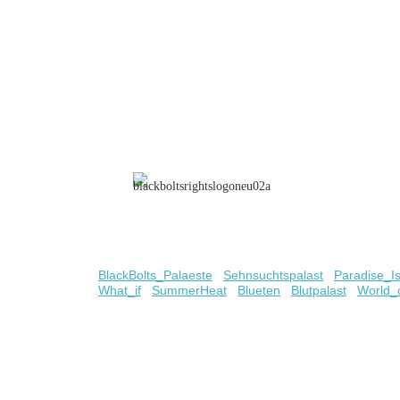
BlackBolts_Palaeste
Sehnsuchtspalast
Paradise_I
What_if
SummerHeat
Blueten
Blutpalast
World_