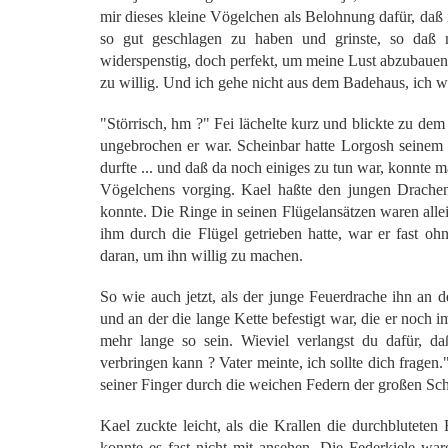
mir dieses kleine Vögelchen als Belohnung dafür, daß ic
so gut geschlagen zu haben und grinste, so daß 
widerspenstig, doch perfekt, um meine Lust abzubauen
zu willig. Und ich gehe nicht aus dem Badehaus, ich wil
"Störrisch, hm ?" Fei lächelte kurz und blickte zu d
ungebrochen er war. Scheinbar hatte Lorgosh seine
durfte ... und daß da noch einiges zu tun war, konnte 
Vögelchens vorging. Kael haßte den jungen Drachen 
konnte. Die Ringe in seinen Flügelansätzen waren alle
ihm durch die Flügel getrieben hatte, war er fast
daran, um ihn willig zu machen.
So wie auch jetzt, als der junge Feuerdrache ihn an 
und an der die lange Kette befestigt war, die er noch i
mehr lange so sein. Wieviel verlangst du dafür,
verbringen kann ? Vater meinte, ich sollte dich fragen
seiner Finger durch die weichen Federn der großen Schw
Kael zuckte leicht, als die Krallen die durchbluteten F
konnte es fast nicht mit ansehen. Die Federkiele wa