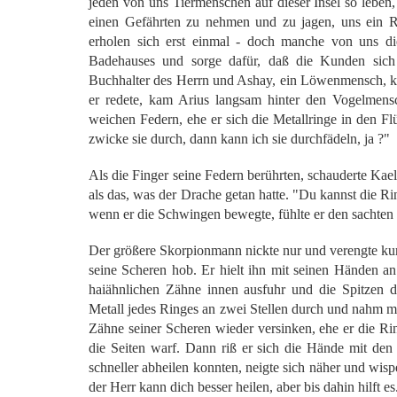
jeden von uns Tiermenschen auf dieser Insel so leben
einen Gefährten zu nehmen und zu jagen, uns ein R
erholen sich erst einmal - doch manche von uns d
Badehauses und sorge dafür, daß die Kunden sich 
Buchhalter des Herrn und Ashay, ein Löwenmensch, kä
er redete, kam Arius langsam hinter den Vogelmens
weichen Federn, ehe er sich die Metallringe in den Flüg
zwicke sie durch, dann kann ich sie durchfädeln, ja ?"
Als die Finger seine Federn berührten, schauderte Kael 
als das, was der Drache getan hatte. "Du kannst die Ring
wenn er die Schwingen bewegte, fühlte er den sachten
Der größere Skorpionmann nickte nur und verengte kur
seine Scheren hob. Er hielt ihn mit seinen Händen an
haiähnlichen Zähne innen ausfuhr und die Spitzen 
Metall jedes Ringes an zwei Stellen durch und nahm mit
Zähne seiner Scheren wieder versinken, ehe er die Ri
die Seiten warf. Dann riß er sich die Hände mit den
schneller abheilen konnten, neigte sich näher und wispe
der Herr kann dich besser heilen, aber bis dahin hilft es