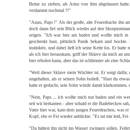
Beine zu ziehen, als Arius von ihm abgelassen hatte. 
verdammt nochmal ?!"
"Auuu, Paps !" Als der große, alte Feuerdrache ihn am
doch dann fiel sein Blick wieder auf den Skorpionmann
zeigen. "Ich war hier am baden und wollte mich in
geschenkt hast, plötzlich Panik bekam und bockte.
instinktiv, und dabei ließ ich seine Kette los. Er hatte
als ich hier herauskam, griff der Sklave da mich an un
hier erholen kann, aber das ist schlimmer als eine Schla
"Weil dieser Sklave mein Wächter ist. Er sorgt dafür, 
ungehalten, als er seinen Sohn losließ. "Hast du etwa
hatte er gedacht, sein Sohn würde damit klarkommen, s
"Nein, Paps ... ich wollte mich nur baden und ein we
seit wir herkamen - aber sobald er die Badebecken sah, 
Vater hier war, kam dem jungen Feuerdrachen, was er h
Kopf, ehe er Fei wieder anblickte. "Es tut mir leid, Fei 
"Du hättest ihn nicht ins Wasser zwingen sollen. Fede