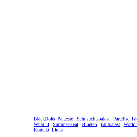
BlackBolts_Palaeste
Sehnsuchtspalast
Paradise_Is
What_if
SummerHeat
Blueten
Blutpalast
World
Kontakt_Links