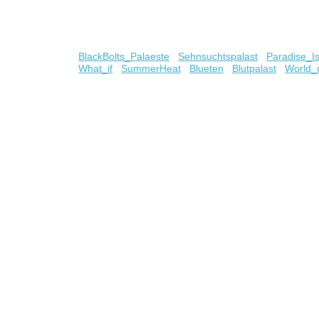
BlackBolts_Palaeste
Sehnsuchtspalast
Paradise_I
What_if
SummerHeat
Blueten
Blutpalast
World_