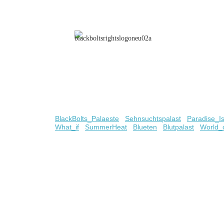
BlackBolts_Palaeste
Sehnsuchtspalast
Paradise_I
What_if
SummerHeat
Blueten
Blutpalast
World_