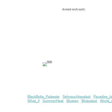
(kommt noch nach)
BlackBolts_Palaeste
Sehnsuchtspalast
Paradise_I
What_if
SummerHeat
Blueten
Blutpalast
World_