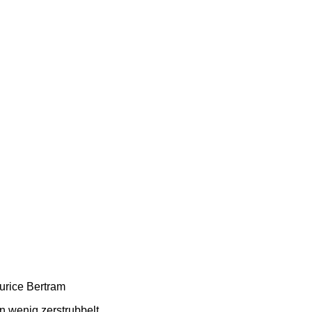
aurice Bertram
in wenig zerstrubbelt