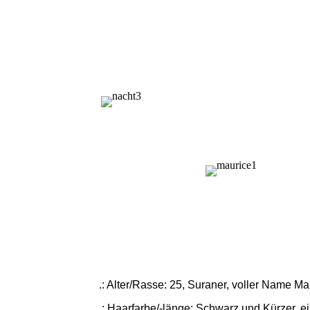
.: Alter/Rasse: 25, Suraner, voller Name M
.: Haarfarbe/-länge: Schwarz und Kürzer, e