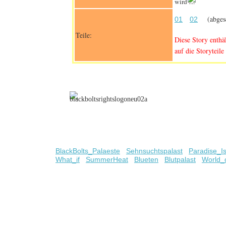
wird ....
(abgesc
01
02
Teile:
Diese Story enthä
auf die Storyteile 
BlackBolts_Palaeste
Sehnsuchtspalast
Paradise_I
What_if
SummerHeat
Blueten
Blutpalast
World_