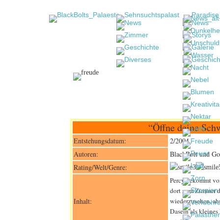
“Öffne deine Sch
Entstehungsdatum:
2/2004
Autoren:
BlackBolt und G
Rating/Welt/Genre:
Percy bekommt von
dort zum Zimmer de
Inhalt:
wiederzusehen, ahn
Dasein als kleines