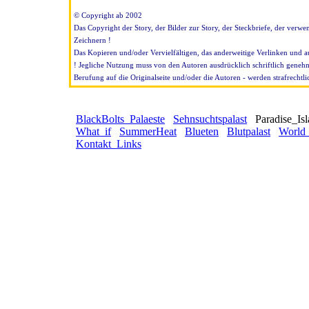
© Copyright ab 2002
Das Copyright der Story, der Bilder zur Story, der Steckbriefe, der verw
Zeichnern !
Das Kopieren und/oder Vervielfältigen, das anderweitige Verlinken und 
! Jegliche Nutzung muss von den Autoren ausdrücklich schriftlich gene
Berufung auf die Originalseite und/oder die Autoren - werden strafrechtli
BlackBolts_Palaeste
Sehnsuchtspalast
Paradise_Is
What_if
SummerHeat
Blueten
Blutpalast
World
Kontakt_Links