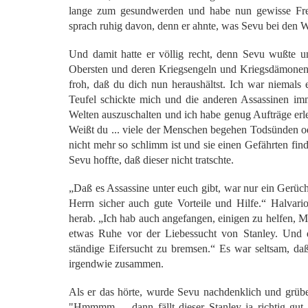
lange zum gesundwerden und habe nun gewisse Frei
sprach ruhig davon, denn er ahnte, was Sevu bei den W
Und damit hatte er völlig recht, denn Sevu wußte 
Obersten und deren Kriegsengeln und Kriegsdämonen 
froh, daß du dich nun heraushältst. Ich war niemals 
Teufel schickte mich und die anderen Assassinen i
Welten auszuschalten und ich habe genug Aufträge erle
Weißt du ... viele der Menschen begehen Todsünden ode
nicht mehr so schlimm ist und sie einen Gefährten fin
Sevu hoffte, daß dieser nicht tratschte.
„Daß es Assassine unter euch gibt, war nur ein Gerücht
Herrn sicher auch gute Vorteile und Hilfe.“ Halvar
herab. „Ich hab auch angefangen, einigen zu helfen, Me
etwas Ruhe vor der Liebessucht von Stanley. Und d
ständige Eifersucht zu bremsen.“ Es war seltsam, daß 
irgendwie zusammen.
Als er das hörte, wurde Sevu nachdenklich und grübel
"Hmmmm ... dann fällt dieser Stanley ja richtig gu