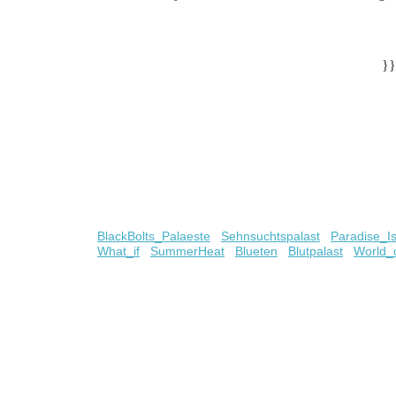
}}
BlackBolts_Palaeste
Sehnsuchtspalast
Paradise_I
What_if
SummerHeat
Blueten
Blutpalast
World_