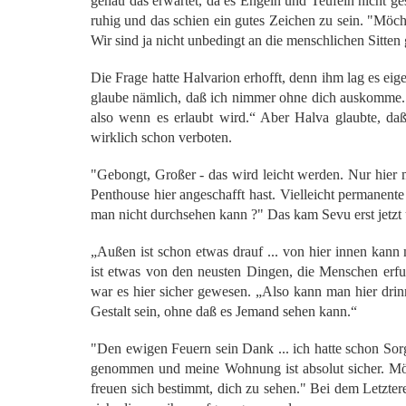
genau das erwartet, da es Engeln und Teufeln nicht gest
ruhig und das schien ein gutes Zeichen zu sein. "Möch
Wir sind ja nicht unbedingt an die menschlichen Sitte
Die Frage hatte Halvarion erhofft, denn ihm lag es eig
glaube nämlich, daß ich nimmer ohne dich auskomme. U
also wenn es erlaubt wird.“ Aber Halva glaubte, daß
wirklich schon verboten.
"Gebongt, Großer - das wird leicht werden. Nur hier 
Penthouse hier angeschafft hast. Vielleicht permanent
man nicht durchsehen kann ?" Das kam Sevu erst jetzt 
„Außen ist schon etwas drauf ... von hier innen kann
ist etwas von den neusten Dingen, die Menschen erfu
war es hier sicher gewesen. „Also kann man hier drin
Gestalt sein, ohne daß es Jemand sehen kann.“
"Den ewigen Feuern sein Dank ... ich hatte schon Sorge
genommen und meine Wohnung ist absolut sicher. Möc
freuen sich bestimmt, dich zu sehen." Bei dem Letztere