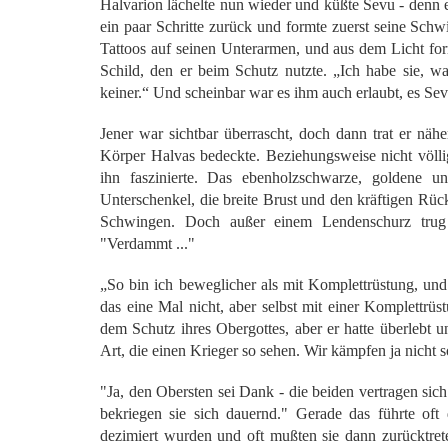
Halvarion lächelte nun wieder und küßte Sevu - denn es
ein paar Schritte zurück und formte zuerst seine Sc
Tattoos auf seinen Unterarmen, und aus dem Licht fo
Schild, den er beim Schutz nutzte. „Ich habe sie, w
keiner.“ Und scheinbar war es ihm auch erlaubt, es Sev
Jener war sichtbar überrascht, doch dann trat er nähe
Körper Halvas bedeckte. Beziehungsweise nicht völl
ihn faszinierte. Das ebenholzschwarze, goldene u
Unterschenkel, die breite Brust und den kräftigen Rüc
Schwingen. Doch außer einem Lendenschurz trug H
"Verdammt ..."
„So bin ich beweglicher als mit Komplettrüstung, un
das eine Mal nicht, aber selbst mit einer Komplettrüs
dem Schutz ihres Obergottes, aber er hatte überlebt u
Art, die einen Krieger so sehen. Wir kämpfen ja nicht 
"Ja, den Obersten sei Dank - die beiden vertragen sich 
bekriegen sie sich dauernd." Gerade das führte of
dezimiert wurden und oft mußten sie dann zurücktre