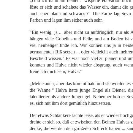
„Und ich dann auf deinen.“ wisperte Halvarion noch
löste er sich und schaltete das Wasser ein, damit die
auch eher blau und schwarz ?“ Die Farbe lag Sevu 
Farben und lagen ihm sicher auch sehr.
"Ein wenig, ja ... aber nicht zu aufdringlich, nur al
hängen viele Gobelins und Felle, und am Boden ist vi
viel heimeliger finde ich. Wir können uns ja in be
permanenten Riß setzen ... oder vielleicht auch mehre
Bescheid wissen." Es war noch viel zu planen und um
konnten und Halva nicht wieder absprang, auch wenn 
freue ich mich sehr, Halva."
„Meine auch, aber das kommt bald und sie werden es w
die Wanne.“ Halva hatte junge Engel als Diener, di
talentierter als andere Jungengel. Nebenher hob er S
es, sich mit ihm dort gemütlich hinzusetzen.
Der etwas Schlankere lachte leise, als er wieder hoch
drehte er sich so, daß er zwischen den Beinen Halvas z
denke, die werden den größeren Schreck haben ... si