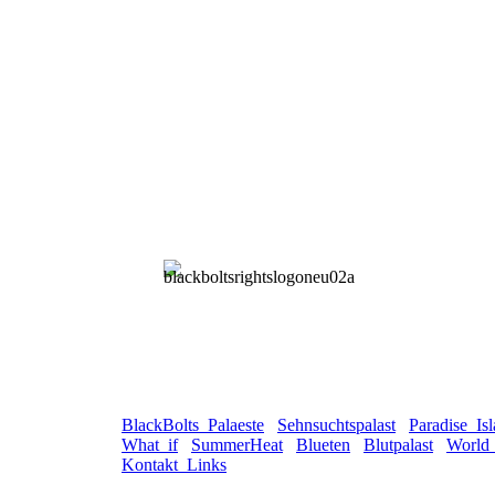
BlackBolts_Palaeste
Sehnsuchtspalast
Paradise_Is
What_if
SummerHeat
Blueten
Blutpalast
World
Kontakt_Links